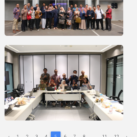
‹
1
2
3
4
5
6
7
8
...
11
12
›