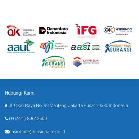
Hubungi Kami
Jl. Cikini Raya No. 99 Menteng, Jakarta Pusat 10330 Indonesia
(+62-21) 80642500
nasionalre@nasionalre.co.id