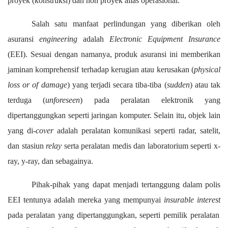
proyek (konstruksi) dan non proyek alias operasional.
Salah satu manfaat perlindungan yang diberikan oleh
asuransi
engineering
adalah
Electronic Equipment Insurance
(EEI). Sesuai dengan namanya, produk asuransi ini memberikan
jaminan komprehensif terhadap kerugian atau kerusakan (
physical
loss or of damage
) yang terjadi secara tiba-tiba (
sudden
) atau tak
terduga (
unforeseen
) pada peralatan elektronik yang
dipertanggungkan seperti jaringan komputer.
Selain itu, objek lain
yang di-
cover
adalah peralatan komunikasi seperti radar, satelit,
dan stasiun
relay
serta p
eralatan medis
dan
laboratorium
seperti
x-
ray,
y-ray,
dan sebagainya
.
Pihak-pihak yang dapat menjadi tertanggung dalam polis
EEI
tentunya
adalah mereka yang
mempunyai
insurable inter
e
st
pada peralatan yang dipertanggungkan,
sepert
i p
emilik peralatan