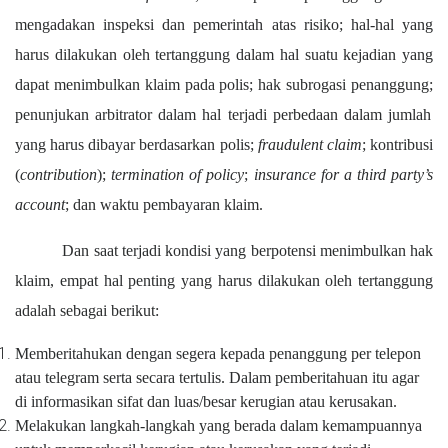
mengadakan inspeksi dan pemerintah atas risiko;
h
al-hal yang
harus dilakukan oleh
t
ertanggung dalam hal suatu kejadian yang
dapat menimbulkan klaim pada polis;
h
ak subrogasi penanggung;
p
enunjukan arbi
t
rator dalam hal terjadi perbedaan dalam jumlah
yang harus dibayar berdasarkan polis;
f
raudulent claim
;
k
ontribusi
(
contribution
);
t
ermination of policy
;
i
nsurance for a third party’s
account
;
dan w
aktu pembayaran klaim.
Dan saat terjadi kondisi yang berpotensi menimbulkan hak
klaim, empat
hal
penting
yang harus dilakukan oleh tertanggung
adalah
sebagai berikut:
Memberitahukan
d
engan segera kepada penanggung per telepon
atau telegram serta secara tertulis. Dalam pemberitahuan itu agar
di informasikan sifat dan luas/besar kerugian atau kerusakan
.
Melakukan langkah-langkah yang berada dalam kemampuannya