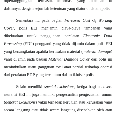
dipertanggungkan termasuk informasi yang disimpan di
dalamnya,
dengan
sejumlah
ketentuan
yang diatur di dalam polis
.
Sementara itu pada bagian
Increased Cost Of Working
Cover
,
polis EEI menjamin biaya-biaya tambahan yang
dikeluarkan
untuk
penggunaan peralatan
Electronic Data
Processing
(EDP)
pengganti yang tidak dijamin dalam polis EEI
yang bersangkutan apabila kerusakan material (
material damage
)
yang dijamin pada
bagian
Material Damage Cover
dari polis ini
menimbulkan suatu gangguan total atau p
a
r
sial
terhadap operasi
dari peralatan EDP yang tercantum dalam ikhtisar polis.
Selain memiliki
special exclusions
, ketiga bagian
covers
asuransi EEI ini juga memiliki
pengecualian-pengecualian
umum
(
general exclusions
) yakni terhadap kerugian atau kerusakan yang
secara langsung atau tidak secara langsung disebabkan oleh atau