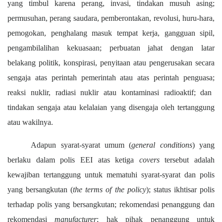
yang timbu
l
karena
p
erang,
invasi, tindakan musuh asing
;
p
ermusuhan, perang saudara, pemberontakan, revolusi, huru-hara,
pemogokan, penghalang masuk tempat kerja, gangguan sipil,
pengambilalihan kekuasaan
;
p
erbuatan jahat dengan latar
belakang politik, konspirasi, penyitaan atau peng
e
rusakan secara
sengaja atas perintah pemerintah atau atas perintah penguasa;
r
eaksi nuklir,
radiasi nuklir atau kontaminasi radioaktif;
dan
t
indakan sengaja atau kelalaian yang disengaja oleh
t
ertanggung
atau wakilnya.
Adapun syarat-syarat umum (
general conditions
) yang
berlaku dalam polis EEI atas ketiga
covers
tersebut adalah
k
ewajiban
t
ertanggung untuk mematuhi syarat-syarat dan polis
yang bersangkutan (
the terms of the policy
);
s
tatus ikhtisar polis
terhadap polis yang bersangkutan;
r
ekomendasi penanggung dan
rekomendasi
manufacturer
;
h
ak pihak penanggung untuk