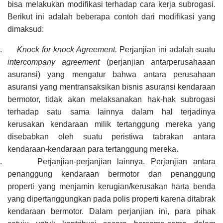
bisa melakukan modifikasi terhadap cara kerja subrogasi.
Berikut ini adalah beberapa contoh dari modifikasi yang
dimaksud:
.
Knock for knock Agreement
.
P
erjanjian ini adalah suatu
intercompany agreement
(perjanjian antarperusahaaan
asuransi)
yang mengatur bahwa
antara perusahaan
asuransi yang mentra
n
saksikan bisnis asuransi kendaraan
bermotor,
tidak akan
melaksanakan hak-hak subrogasi
terhadap satu sama lainnya dalam hal terjadinya
kerusakan kendaraan milik tertanggung mereka yang
disebabkan oleh suatu per
i
stiwa tabrakan antara
k
e
ndaraan-kendaraan para tertanggung mereka.
.
Perjanjian-perjanjian lainnya
.
Perjanjian antara
penanggung kendaraan bermotor dan penanggung
propert
i
yang menjamin kerugian/kerusakan harta benda
yang dipertanggungkan pada polis propert
i
karena ditabrak
kendaraan bermotor.
Dalam perjanjian
ini,
para pihak