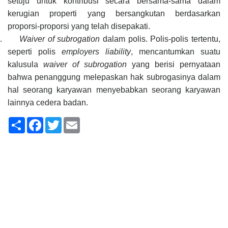
setuju untuk kontribusi secara bersama-sama dalam
kerugian propert
i
yang bersangkutan berdasarkan
proporsi-proporsi yang telah disepakati.
.
Waiver of subrogation
dalam polis
.
P
olis-polis tertentu,
seperti polis
employers liabi
li
ty
, mencantumkan suatu
kalusula
waiver of subrogation
yang berisi pernyataan
bahwa penanggung melepaskan hak subrogasinya dalam
hal seorang karyawan menyebabkan seorang karyawan
lainnya cedera badan.
Share
Facebook
Twitter
Email